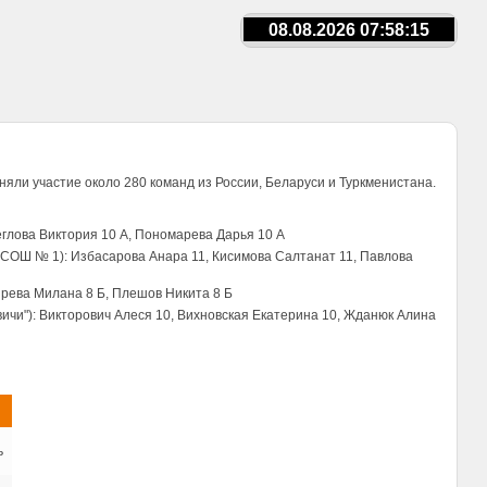
08.08.2026 07:58:15
няли участие около 280 команд из России, Беларуси и Туркменистана.
еглова Виктория 10 А, Пономарева Дарья 10 А
У СОШ № 1): Избасарова Анара 11, Кисимова Салтанат 11, Павлова
ярева Милана 8 Б, Плешов Никита 8 Б
овичи"): Викторович Алеся 10, Вихновская Екатерина 10, Жданюк Алина
ь