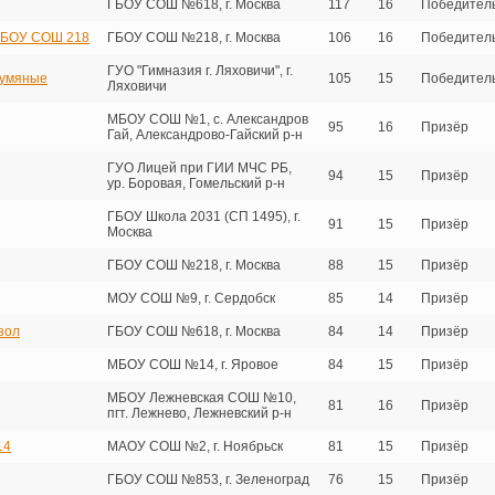
ГБОУ СОШ №618, г. Москва
117
16
Победител
ГБОУ СОШ 218
ГБОУ СОШ №218, г. Москва
106
16
Победител
ГУО "Гимназия г. Ляховичи", г.
румяные
105
15
Победител
Ляховичи
МБОУ СОШ №1, с. Александров
95
16
Призёр
Гай, Александрово-Гайский р-н
ГУО Лицей при ГИИ МЧС РБ,
94
15
Призёр
ур. Боровая, Гомельский р-н
ГБОУ Школа 2031 (СП 1495), г.
91
15
Призёр
Москва
ГБОУ СОШ №218, г. Москва
88
15
Призёр
МОУ СОШ №9, г. Сердобск
85
14
Призёр
зол
ГБОУ СОШ №618, г. Москва
84
14
Призёр
МБОУ СОШ №14, г. Яровое
84
15
Призёр
МБОУ Лежневская СОШ №10,
81
16
Призёр
пгт. Лежнево, Лежневский р-н
14
МАОУ СОШ №2, г. Ноябрьск
81
15
Призёр
ГБОУ СОШ №853, г. Зеленоград
76
15
Призёр