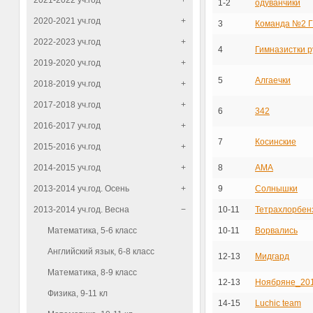
2021-2022 уч.год
+
1-2
одуванчики
2020-2021 уч.год
+
3
Команда №2 
2022-2023 уч.год
+
4
Гимназистки 
2019-2020 уч.год
+
5
Алгаечки
2018-2019 уч.год
+
2017-2018 уч.год
+
6
342
2016-2017 уч.год
+
7
Косинские
2015-2016 уч.год
+
2014-2015 уч.год
+
8
АМА
2013-2014 уч.год. Осень
+
9
Солнышки
2013-2014 уч.год. Весна
−
10-11
Тетрахлорбен
Математика, 5-6 класс
10-11
Ворвались
Английский язык, 6-8 класс
12-13
Мидгард
Математика, 8-9 класс
12-13
Ноябряне_20
Физика, 9-11 кл
14-15
Luchic team