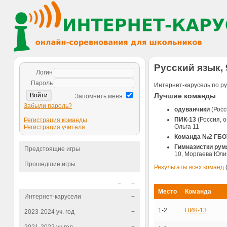
Русский язык, 
Логин
Пароль
Интернет-карусель по ру
Лучшие команды
Запомнить меня
Забыли пароль?
одуванчики
(Росс
ПИК-13
(Россия, 
Регистрация команды
Ольга 11
Регистрация учителя
Команда №2 ГБО
Гимназистки ру
Предстоящие игры
10, Моргаева Юли
Прошедшие игры
Результаты всех команд
−
+
Место
Команда
Интернет-карусели
+
1-2
ПИК-13
2023-2024 уч. год
+