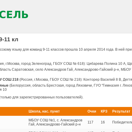
9-11 кл
сскому языку для команд 9-11 классов прошла 10 апреля 2014 года. В ней при
ия, г.Москва, город Зеленоград, ГБОУ СОШ № 618): Цибарева Полина 10 А, Щ
область Саратовская, село Александров Гай, Александрово-Гайский р-н, МБО
У СОШ 218
(Россия, г.Москва, ГБОУ СОШ № 218): Конторер Василий 8 В, Дегт
мяные
(Белоруссия, область Брестская, город Ляховичи, ГУО "Гимназия г. Лях
я 10
(только для зарегистрированных пользователей).
Школа, нас. пункт
Очки
КРЗ
Результат
МБОУ СОШ №1, с. Александров
117
16
Победител
Гай, Александрово-Гайский р-н