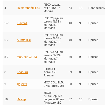
ГБОУ Школа
4
Пифагорейцы 54
№171 (54), г.
54
10
Победитель
Москва
ГУО "Средняя
Школа №33 г.
5-7
Шаула1
40
9
Призёр
Могилёва", г.
Могилёв
ГУО "Средняя
Школа №33 г.
5-7
Анимашки
40
9
Призёр
Могилёва", г.
Могилёв
ГУО "Средняя
школа № 33 г.
5-7
Могилев СШ33
40
9
Призёр
Могилева", г.
Могилёв
Школы, г.
8
Колобки
Астана и
39
8
Призёр
Алматы
МОУ СОШ №5,
9
Да,уж?!
38
9
Призёр
г. Магнитогорск
МБОУ
"Инженерный
10
Инжир
лицей № 83 им.
37
10
Призёр
Пинского М.С.