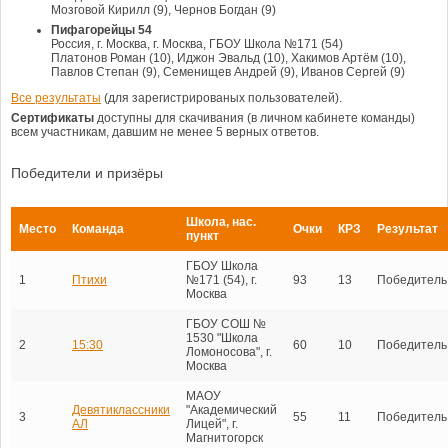
Мозговой Кирилл (9), Чернов Богдан (9)
Пифагорейцы 54
Россия, г. Москва, г. Москва, ГБОУ Школа №171 (54)
Платонов Роман (10), Иджон Эвальд (10), Хакимов Артём (10),
Павлов Степан (9), Семенищев Андрей (9), Иванов Сергей (9)
Все результаты
(для зарегистрированых пользователей).
Сертификаты
доступны для скачивания (в личном кабинете команды)
всем участникам, давшим не менее 5 верных ответов.
Победители и призёры
Школа, нас.
Место
Команда
Очки
КРЗ
Результат
пункт
ГБОУ Школа
1
Птихи
№171 (54), г.
93
13
Победитель
Москва
ГБОУ СОШ №
1530 "Школа
2
15:30
60
10
Победитель
Ломоносова", г.
Москва
МАОУ
Девятиклассники
"Академический
3
55
11
Победитель
АЛ
Лицей", г.
Магнитогорск