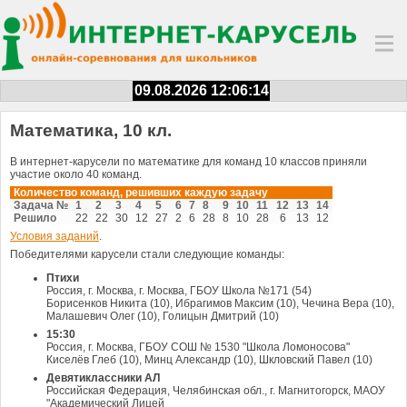
09.08.2026 12:06:14
Математика, 10 кл.
В интернет-карусели по математике для команд 10 классов приняли
участие около 40 команд.
Количество команд, решивших каждую задачу
Задача №
1
2
3
4
5
6
7
8
9
10
11
12
13
14
Решило
22
22
30
12
27
2
6
28
8
10
28
6
13
12
Условия заданий
.
Победителями карусели стали следующие команды:
Птихи
Россия, г. Москва, г. Москва, ГБОУ Школа №171 (54)
Борисенков Никита (10), Ибрагимов Максим (10), Чечина Вера (10),
Малашевич Олег (10), Голицын Дмитрий (10)
15:30
Россия, г. Москва, ГБОУ СОШ № 1530 "Школа Ломоносова"
Киселёв Глеб (10), Минц Александр (10), Шкловский Павел (10)
Девятиклассники АЛ
Российская Федерация, Челябинская обл., г. Магнитогорск, МАОУ
"Академический Лицей