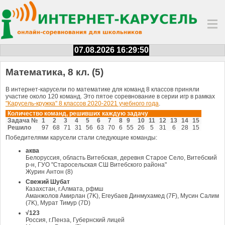
07.08.2026 16:29:50
Математика, 8 кл. (5)
В интернет-карусели по математике для команд 8 классов приняли
участие около 120 команд. Это пятое соревнование в серии игр в рамках
"Карусель-кружка" 8 классов 2020-2021 учебного года
.
Количество команд, решивших каждую задачу
Задача №
1
2
3
4
5
6
7
8
9
10
11
12
13
14
15
Решило
97
68
71
31
56
63
70
6
55
26
5
31
6
28
15
Победителями карусели стали следующие команды:
аква
Белоруссия, область Витебская, деревня Старое Село, Витебский
р-н, ГУО "Старосельская СШ Витебского района"
Журин Антон (8)
Свежий Шубат
Казахстан, г.Алмата, рфмш
Аманжолов Амирлан (7K), Егеубаев Динмухамед (7F), Мусин Салим
(7K), Мурат Тимур (7D)
√123
Россия, г.Пенза, Губернский лицей