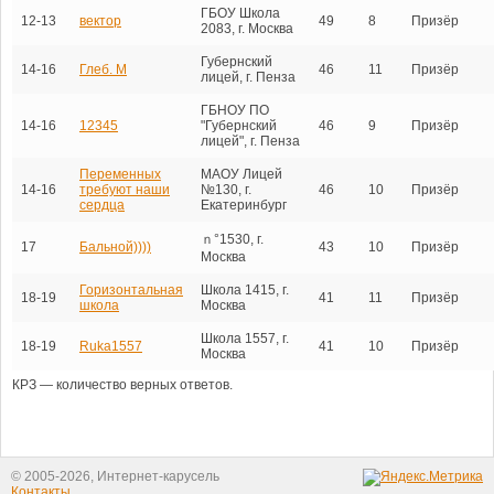
ГБОУ Школа
12-13
вектор
49
8
Призёр
2083, г. Москва
Губернский
14-16
Глеб. М
46
11
Призёр
лицей, г. Пенза
ГБНОУ ПО
14-16
12345
"Губернский
46
9
Призёр
лицей", г. Пенза
Переменных
МАОУ Лицей
14-16
требуют наши
№130, г.
46
10
Призёр
сердца
Екатеринбург
ｎ°1530, г.
17
Бальной))))
43
10
Призёр
Москва
Горизонтальная
Школа 1415, г.
18-19
41
11
Призёр
школа
Москва
Школа 1557, г.
18-19
Ruka1557
41
10
Призёр
Москва
КРЗ — количество верных ответов.
© 2005-2026, Интернет-карусель
Контакты