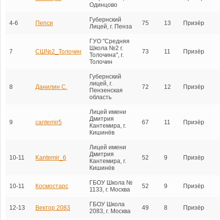
Одинцово
Губернский
4-6
Пепси
75
13
Призёр
Лицей, г. Пенза
ГУО "Средняя
Школа №2 г.
7
СШ№2_Толочин
73
11
Призёр
Толочина", г.
Толочин
Губернский
лицей, г.
8
Данилин С.
72
12
Призёр
Пензенская
область
Лицей имени
Дмитрия
9
cantemir5
67
11
Призёр
Кантемира, г.
Кишинёв
Лицей имени
Дмитрия
10-11
Kantemir_6
52
9
Призёр
Кантемира, г.
Кишинёв
ГБОУ Школа №
10-11
Космостарс
52
9
Призёр
1133, г. Москва
ГБОУ Школа
12-13
Вектор 2083
49
8
Призёр
2083, г. Москва