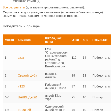
Мясников Роман (7)
Все результаты
(для зарегистрированых пользователей).
Сертификаты
доступны для скачивания (в личном кабинете команды)
всем участникам, давшим не менее 3 верных ответов.
Победители и призёры
Школа, нас.
Место
Команда
Очки
КРЗ
Результат
пункт
ГУО
"Старосельская
СШ Витебского
1
аква
112
14
Победитель
района", д.
Старое Село,
Витебский р-н
рфмш, г.
2
Свежий Шубат
89
13
Победитель
Алмата
Губернский
3
√123
87
13
Победитель
лицей, г. Пенза
лицей 83, г.
4-6
ПАЛИНДРОМ
75
10
Призёр
Уфа
Одинцовский
4-6
10-лицей
лицей № 10, г.
75
10
Призёр