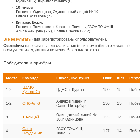
Русанов (6), Кирилл Ятченко (6)
10-лицей
Россия, г. Одинцово, Одинцовский лицей № 10
Ольга Суставова (7)
Кипарис Борис
Россия, г. Тюменская область, г. Тюмень, ГАОУ ТО ФМШ
Алиса Ченцова (7.2), Полина Лесина (7.2)
Все результаты
(для зарегистрированых пользователей).
Сертификаты
доступны для скачивания (в личном кабинете команды)
всем участникам, давшим не менее 5 верных ответов.
Победители и призёры
Место
Команда
Школа, нас. пункт
Очки
КРЗ
Резул
ЦДМО-
1-2
ЦДМО, г. Курган
150
15
Побе
Курган-7а
Аничков лицей, г.
1-2
СПб-АЛ-8
150
15
Побе
Санкт-Петербург
Одинцовский лицей №
3
10-лицей
133
14
Побе
10, г. Одинцово
Саня
ГАОУ ТО ФМШ, г.
4
127
14
Побе
Неудачник
Тюмень