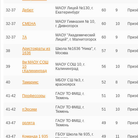
МАОУ Лицей №130, г.
32-37
Дебют
60
9
Приз
Екатеринбург
МАОУ Гимназия № 10,
32-37
СМЕНА
60
10
Приз
г. Дивногорск
МАОУ "Академический
32-37
7A
60
9
Приз
Лицей", г. Магнитогорск
Аристократы из
Школа №1636 "Ника", г.
38
57
9
Приз
1636
Москва
8м МАОУ СОШ
МАОУ СОШ 10, г.
39
10
56
10
Приз
Калининград
г.Калининград
МБОУ СШ №3, г.
40
Тамарикс
52
8
Приз
красноярск
ГАОУ ТО ФМШ, г.
41-42
Профессоры
51
10
Приз
Тюмень
ГАОУ ТО ФМШ, г.
41-42
пЭрсики
51
10
Приз
Тюмень
ГАОУ ТО ФМШ, г.
43-47
орлята
49
9
Приз
Тюмень
ГБОУ Школа № 935, г.
43-47
Команда 1 935
49
11
Приз