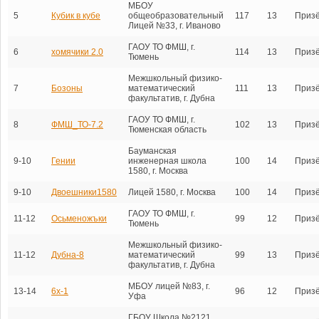
МБОУ
5
Кубик в кубе
общеобразовательный
117
13
Приз
Лицей №33, г. Иваново
ГАОУ ТО ФМШ, г.
6
хомячики 2.0
114
13
Приз
Тюмень
Межшкольный физико-
7
Бозоны
математический
111
13
Приз
факультатив, г. Дубна
ГАОУ ТО ФМШ, г.
8
ФМШ_ТО-7.2
102
13
Приз
Тюменская область
Бауманская
9-10
Гении
инженерная школа
100
14
Приз
1580, г. Москва
9-10
Двоешники1580
Лицей 1580, г. Москва
100
14
Приз
ГАОУ ТО ФМШ, г.
11-12
Осьменожъки
99
12
Приз
Тюмень
Межшкольный физико-
11-12
Дубна-8
математический
99
13
Приз
факультатив, г. Дубна
МБОУ лицей №83, г.
13-14
6х-1
96
12
Приз
Уфа
ГБОУ Школа №2121