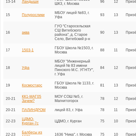
13-14
Ландыши
96
12
Приз
ШК3, г. Москва
МБОУ лицей №83, г.
15
Полурослики
93
13
Приз
Уфа
ГУО "Старосельская
СШ Витебского
16
аква
90
13
Приз
района", д. Старое
Село, Витебский р-н
ГБОУ Школа №1503, г.
17
1503-1
88
11
Приз
Москва
МБОУ "Инженерный
лицей № 83 имени
18
Уфа
84
12
Приз
Пинского М.С. УГНТУ",
г. Уфа
ГБОУ Школа № 1133, г.
19
Космостарс
81
13
Приз
Москва
КК1-МАГ05
МОУ СОШ №5, г.
20-21
78
12
Приз
Зачем?
Магнитогорск
20-21
ПАЛИНДРОМ
лицей 83, г. Уфа
78
11
Приз
ЦДМО-
22-23
ЦДМО, г. Курган
75
10
Приз
Курган-7с
Балбесы из
22-23
1636 "Ника", г. Москва
75
10
Приз