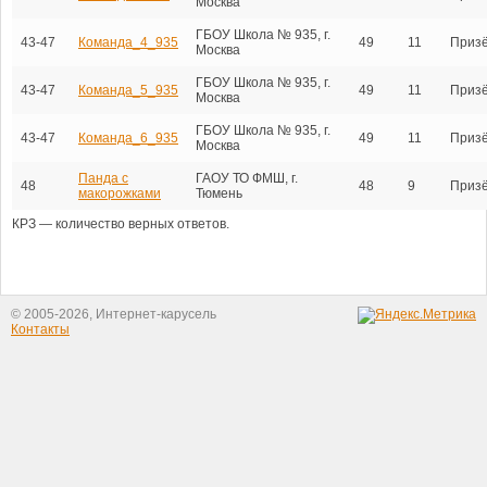
Москва
ГБОУ Школа № 935, г.
43-47
Команда_4_935
49
11
Приз
Москва
ГБОУ Школа № 935, г.
43-47
Команда_5_935
49
11
Приз
Москва
ГБОУ Школа № 935, г.
43-47
Команда_6_935
49
11
Приз
Москва
Панда с
ГАОУ ТО ФМШ, г.
48
48
9
Приз
макорожками
Тюмень
КРЗ — количество верных ответов.
© 2005-2026, Интернет-карусель
Контакты