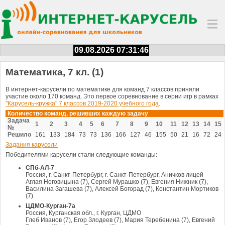
09.08.2026 07:31:46
Математика, 7 кл. (1)
В интернет-карусели по математике для команд 7 классов приняли
участие около 170 команд. Это первое соревнование в серии игр в рамках
"Карусель-кружка" 7 классов 2019-2020 учебного года
.
Количество команд, решивших каждую задачу
Задача
1
2
3
4
5
6
7
8
9
10
11
12
13
14
15
№
Решило
161
133
184
73
73
136
166
127
46
155
50
21
16
72
24
Задания карусели
Победителями карусели стали следующие команды:
СПб-АЛ-7
Россия, г. Санкт-Петербург, г. Санкт-Петербург, Аничков лицей
Аглая Ноговицына (7), Сергей Мурашко (7), Евгения Нижник (7),
Василина Загашева (7), Алексей Богорад (7), Константин Мортиков
(7)
ЦДМО-Курган-7а
Россия, Курганская обл., г. Курган, ЦДМО
Глеб Иванов (7), Егор Злодеев (7), Мария Теребенина (7), Евгений