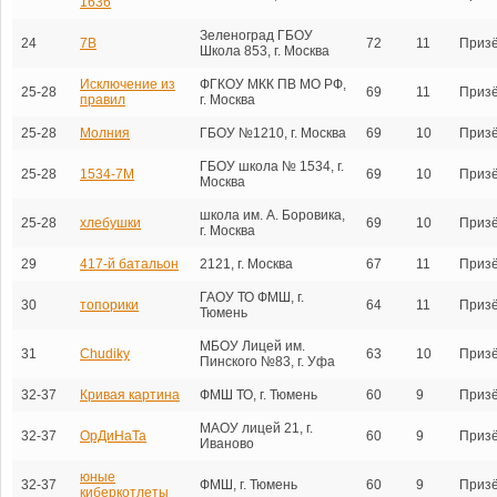
1636
Зеленоград ГБОУ
24
7В
72
11
Приз
Школа 853, г. Москва
Исключение из
ФГКОУ МКК ПВ МО РФ,
25-28
69
11
Приз
правил
г. Москва
25-28
Молния
ГБОУ №1210, г. Москва
69
10
Приз
ГБОУ школа № 1534, г.
25-28
1534-7М
69
10
Приз
Москва
школа им. А. Боровика,
25-28
хлебушки
69
10
Приз
г. Москва
29
417-й батальон
2121, г. Москва
67
11
Приз
ГАОУ ТО ФМШ, г.
30
топорики
64
11
Приз
Тюмень
МБОУ Лицей им.
31
Chudiky
63
10
Приз
Пинского №83, г. Уфа
32-37
Кривая картина
ФМШ ТО, г. Тюмень
60
9
Приз
МАОУ лицей 21, г.
32-37
ОрДиНаТа
60
9
Приз
Иваново
юные
32-37
ФМШ, г. Тюмень
60
9
Приз
киберкотлеты