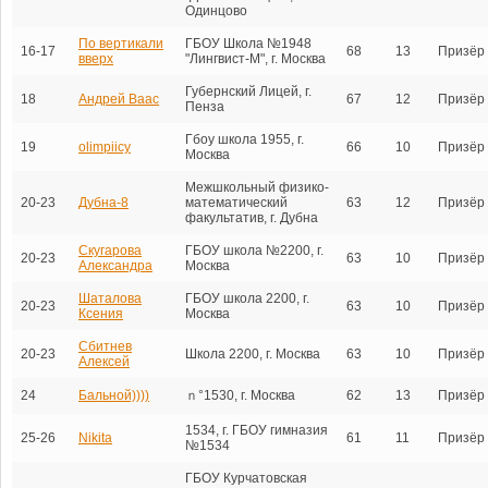
Одинцово
По вертикали
ГБОУ Школа №1948
16-17
68
13
Призёр
вверх
"Лингвист-М", г. Москва
Губернский Лицей, г.
18
Андрей Ваас
67
12
Призёр
Пенза
Гбоу школа 1955, г.
19
olimpiicy
66
10
Призёр
Москва
Межшкольный физико-
20-23
Дубна-8
математический
63
12
Призёр
факультатив, г. Дубна
Скугарова
ГБОУ школа №2200, г.
20-23
63
10
Призёр
Александра
Москва
Шаталова
ГБОУ школа 2200, г.
20-23
63
10
Призёр
Ксения
Москва
Сбитнев
20-23
Школа 2200, г. Москва
63
10
Призёр
Алексей
24
Бальной))))
ｎ°1530, г. Москва
62
13
Призёр
1534, г. ГБОУ гимназия
25-26
Nikita
61
11
Призёр
№1534
ГБОУ Курчатовская