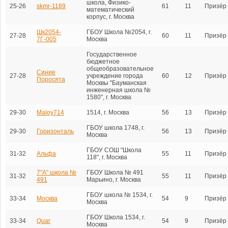
школа, Физико-
25-26
skmr-1189
61
11
Призёр
математический
корпус, г. Москва
Шк2054-
ГБОУ Школа №2054, г.
27-28
60
11
Призёр
7Г-005
Москва
Государственное
бюджетное
общеобразовательное
Синие
27-28
учреждение города
60
12
Призёр
Поросята
Москвы "Бауманская
инженерная школа №
1580", г. Москва
29-30
Maloy714
1514, г. Москва
56
13
Призёр
ГБОУ школа 1748, г.
29-30
Горизонталь
56
13
Призёр
Москва
ГБОУ СОШ "Школа
31-32
Альфа
55
11
Призёр
118", г. Москва
7"А" школа №
ГБОУ Школа № 491
31-32
55
11
Призёр
491
Марьино, г. Москва
ГБОУ школа № 1534, г.
33-34
Москва
54
9
Призёр
Москва
ГБОУ Школа 1534, г.
33-34
Quar
54
9
Призёр
Москва