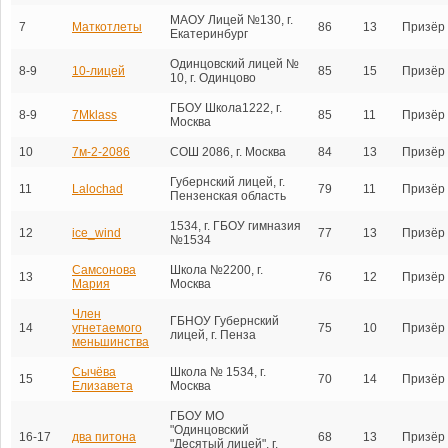
МАОУ Лицей №130, г.
7
Маткотлеты
86
13
Призёр
Екатеринбург
Одинцовский лицей №
8-9
10-лицей
85
15
Призёр
10, г. Одинцово
ГБОУ Школа1222, г.
8-9
7Mklass
85
11
Призёр
Москва
10
7м-2-2086
СОШ 2086, г. Москва
84
13
Призёр
Губернский лицей, г.
11
Lalochad
79
11
Призёр
Пензенская область
1534, г. ГБОУ гимназия
12
ice_wind
77
13
Призёр
№1534
Самсонова
Школа №2200, г.
13
76
12
Призёр
Мария
Москва
Член
ГБНОУ Губернский
14
угнетаемого
75
10
Призёр
лицей, г. Пенза
меньшинства
Сычёва
Школа № 1534, г.
15
70
14
Призёр
Елизавета
Москва
ГБОУ МО
"Одинцовский
16-17
два питона
68
13
Призёр
"Десятый лицей", г.