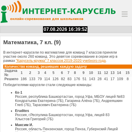
07.08.2026 16:39:52
Математика, 7 кл. (9)
В интернет-карусели по математике для команд 7 классов приняли
участие около 260 команд. Это девятое соревнование в серии игр в
рамках
"Карусель-кружка" 7 классов 2019-2020 учебного года
.
Количество команд, решивших каждую задачу
Задача
1
2
3
4
5
6
7
8
9
10
11
12
13
14
15
№
Решило
186
133
79
114
126
82
83
176
51
143
28
41
17
109
8
Победителями карусели стали следующие команды:
6х-1
Россия, республика Башкортастан, город Уфа, МБОУ лицей №83
Кондратьева Екатерина (7Б), Гагарина Алёна (7Б), Андреяшкин
Глеб (7Б), Тарасевич Екатерина (7Б)
Erudites
Россия, г.Респулика Башкортостан, город Уфа, лицей 83
Хлыстов Григорий (7Б)
Максим И.
Россия, область Пензенская, город Пенза, Губернский Лицей