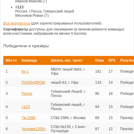
Иванов Максим (7)
√123
Россия, г.Пенза, Губернский лицей
Мясников Роман (7)
Все результаты
(для зарегистрированых пользователей).
Сертификаты
доступны для скачивания (в личном кабинете команды)
всем участникам, набравшим не менее 9 баллов.
Победители и призёры
Место
Команда
Школа, нас. пункт
Очки
КРЗ
Резуль
МБОУ лицей №83, г.
1
6х-1
181
17
Победи
Уфа
2
ПАЛИНДРОМ
лицей 83, г. Уфа
133
14
Победи
Губернский Лицей, г.
3
Пепси
96
16
Победи
Пенза
Губернский лицей, г.
4
√123
94
15
Победи
Пенза
5
7м-2086
СОШ 2086, г. Москва
88
15
Призёр
СОШ №139, г. Санкт-
6
Человек1200+
87
12
Призёр
Петербург