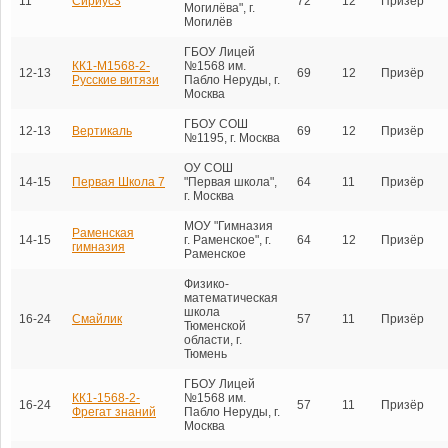
11
Сириус3
72
12
Призёр
Могилёва", г.
Могилёв
ГБОУ Лицей
КК1-М1568-2-
№1568 им.
12-13
69
12
Призёр
Русские витязи
Пабло Неруды, г.
Москва
ГБОУ СОШ
12-13
Вертикаль
69
12
Призёр
№1195, г. Москва
ОУ СОШ
14-15
Первая Школа 7
"Первая школа",
64
11
Призёр
г. Москва
МОУ "Гимназия
Раменская
14-15
г. Раменское", г.
64
12
Призёр
гимназия
Раменское
Физико-
математическая
школа
16-24
Смайлик
57
11
Призёр
Тюменской
области, г.
Тюмень
ГБОУ Лицей
КК1-1568-2-
№1568 им.
16-24
57
11
Призёр
Фрегат знаний
Пабло Неруды, г.
Москва