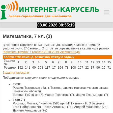
08.08.2026 08:55:19
Математика, 7 кл. (3)
В интернет-карусели по математике для команд 7 классов приняли
участие около 240 команд. Это третье соревнование в серии игр в рамках
"Карусель-кружка" 7 классов 2018-2019 учебного года
.
Количество команд, решивших каждую задачу
Задача
1
2
3
4
5
6
7
8
9
10
11
12
13
14
15
№
Решило
152
141
60
153
117
17
164
78
108
167
22
37
96
15
71
Задания карусели
Победителями карусели стали следующие команды:
ТРОЕ
Россия, Тюменская обл., г. Тюмень, Физико-математическая школа
Тюменской области
Евгения Рейтблат (7), Мария Тверскова (7), Мария Емельянова (7)
1580-7-1
Россия, г. Москва, Лицей № 1580 при МГТУ имени Н. Э Баумана
Егор Найденов (7е), Павел Асташкин (7е), Андрей Малофеев (7е),
Даниил Кондрашов (7е)