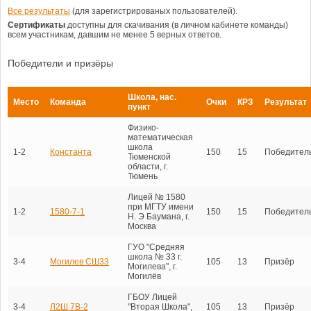
Все результаты
(для зарегистрированых пользователей).
Сертификаты
доступны для скачивания (в личном кабинете команды)
всем участникам, давшим не менее 5 верных ответов.
Победители и призёры
Школа, нас.
Место
Команда
Очки
КРЗ
Результат
пункт
Физико-
математическая
школа
1-2
Константа
150
15
Победител
Тюменской
области, г.
Тюмень
Лицей № 1580
при МГТУ имени
1-2
1580-7-1
150
15
Победител
Н. Э Баумана, г.
Москва
ГУО "Средняя
школа № 33 г.
3-4
Могилев СШ33
105
13
Призёр
Могилева", г.
Могилёв
ГБОУ Лицей
3-4
Л2Ш 7В-2
"Вторая Школа",
105
13
Призёр