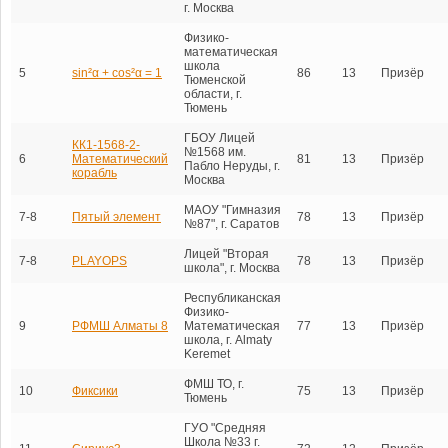
г. Москва
Физико-
математическая
школа
5
sin²α + cos²α = 1
86
13
Призёр
Тюменской
области, г.
Тюмень
ГБОУ Лицей
КК1-1568-2-
№1568 им.
6
Математический
81
13
Призёр
Пабло Неруды, г.
корабль
Москва
МАОУ "Гимназия
7-8
Пятый элемент
78
13
Призёр
№87", г. Саратов
Лицей "Вторая
7-8
PLAYOPS
78
13
Призёр
школа", г. Москва
Республиканская
Физико-
9
РФМШ Алматы 8
Математическая
77
13
Призёр
школа, г. Almaty
Keremet
ФМШ ТО, г.
10
Фиксики
75
13
Призёр
Тюмень
ГУО "Средняя
Школа №33 г.