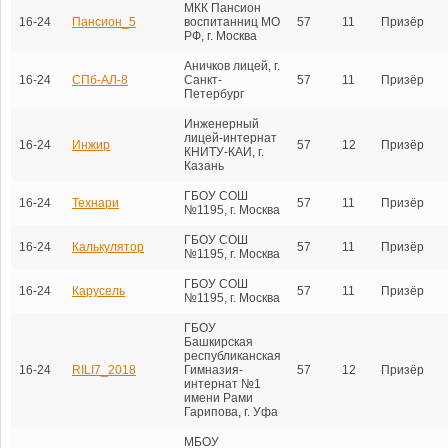
МКК Пансион
16-24
Пансион_5
воспитанниц МО
57
11
Призёр
РФ, г. Москва
Аничков лицей, г.
16-24
СПб-АЛ-8
Санкт-
57
11
Призёр
Петербург
Инженерный
лицей-интернат
16-24
Инжир
57
12
Призёр
КНИТУ-КАИ, г.
Казань
ГБОУ СОШ
16-24
Технари
57
11
Призёр
№1195, г. Москва
ГБОУ СОШ
16-24
Калькулятор
57
11
Призёр
№1195, г. Москва
ГБОУ СОШ
16-24
Карусель
57
11
Призёр
№1195, г. Москва
ГБОУ
Башкирская
республиканская
16-24
RILI7_2018
Гимназия-
57
12
Призёр
интернат №1
имени Рами
Гарипова, г. Уфа
МБОУ