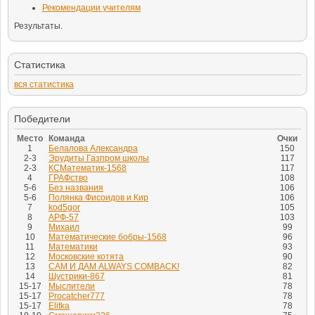
Рекомендации учителям
Результаты.
Статистика
вся статистика
Победители
Место
Команда
Очки
1
Белалова Александра
150
2-3
Эрудиты Газпром школы
117
2-3
КСМатематик-1568
117
4
ГРАФство
108
5-6
Без названия
106
5-6
Полянка Фисоидов и Кир
106
7
kod5gor
105
8
АРФ-57
103
9
Михаил
99
10
Математические бобры-1568
96
11
Математики
93
12
Московские котята
90
13
САМ И ДАМ ALWAYS COMBACK!
82
14
Шустрики-867
81
15-17
Мыслители
78
15-17
Procatcher777
78
15-17
Elitka
78