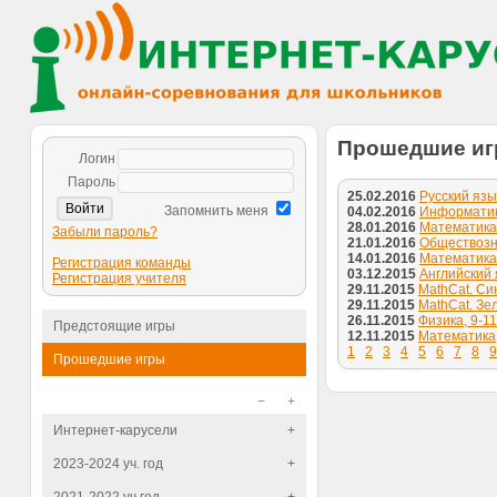
Прошедшие и
Логин
Пароль
25.02.2016
Русский язык
Запомнить меня
04.02.2016
Информатика,
28.01.2016
Математика, 
Забыли пароль?
21.01.2016
Обществозна
14.01.2016
Математика, 
Регистрация команды
03.12.2015
Английский я
Регистрация учителя
29.11.2015
MathCat. Син
29.11.2015
MathCat. Зе
26.11.2015
Физика, 9-11
Предстоящие игры
12.11.2015
Математика, 
1
2
3
4
5
6
7
8
9
Прошедшие игры
−
+
Интернет-карусели
+
2023-2024 уч. год
+