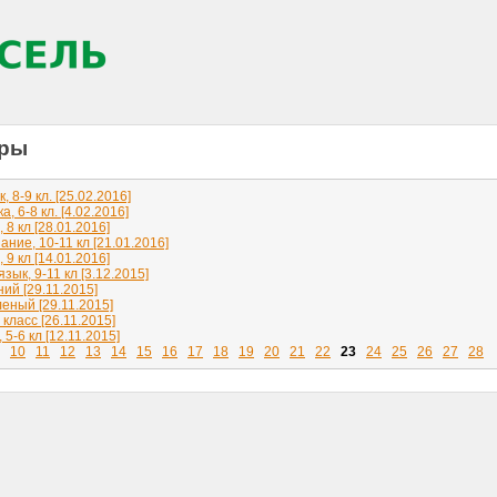
гры
, 8-9 кл. [25.02.2016]
 6-8 кл. [4.02.2016]
8 кл [28.01.2016]
ние, 10-11 кл [21.01.2016]
9 кл [14.01.2016]
зык, 9-11 кл [3.12.2015]
ий [29.11.2015]
леный [29.11.2015]
 класс [26.11.2015]
5-6 кл [12.11.2015]
10
11
12
13
14
15
16
17
18
19
20
21
22
23
24
25
26
27
28