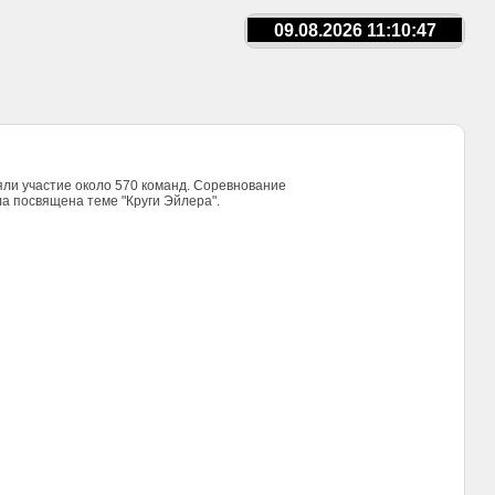
09.08.2026 11:10:47
яли участие около 570 команд. Соревнование
ла посвящена теме "Круги Эйлера".