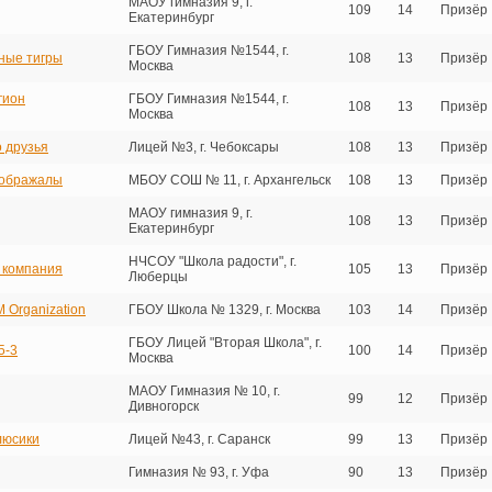
МАОУ гимназия 9, г.
109
14
Призёр
Екатеринбург
ГБОУ Гимназия №1544, г.
ные тигры
108
13
Призёр
Москва
гион
ГБОУ Гимназия №1544, г.
108
13
Призёр
Москва
о друзья
Лицей №3, г. Чебоксары
108
13
Призёр
оображалы
МБОУ СОШ № 11, г. Архангельск
108
13
Призёр
МАОУ гимназия 9, г.
108
13
Призёр
Екатеринбург
НЧСОУ "Школа радости", г.
 компания
105
13
Призёр
Люберцы
6M Organization
ГБОУ Школа № 1329, г. Москва
103
14
Призёр
ГБОУ Лицей "Вторая Школа", г.
5-3
100
14
Призёр
Москва
МАОУ Гимназия № 10, г.
99
12
Призёр
Дивногорск
люсики
Лицей №43, г. Саранск
99
13
Призёр
Гимназия № 93, г. Уфа
90
13
Призёр