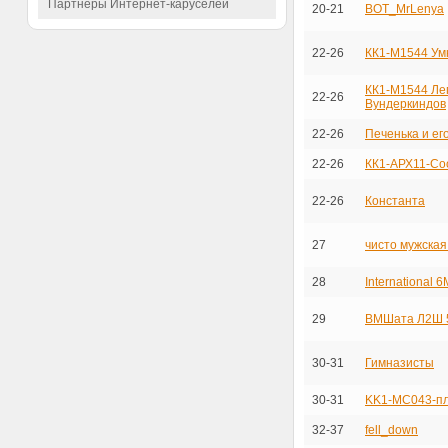
Партнёры Интернет-каруселей
20-21
BOT_MrLenya
22-26
КК1-М1544 Ум
КК1-М1544 Ле
22-26
Вундеркиндов
22-26
Печенька и ег
22-26
КК1-АРХ11-С
22-26
Константа
27
чисто мужская
28
International 
29
ВМШата Л2Ш 
30-31
Гимназисты
30-31
KK1-MC043-п
32-37
fell_down