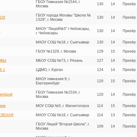
ГБОУ Гимназия №1544, г.
130
14
Призёр
Москва
ГБОУ города Москвы "Школа №
329
130
14
Призёр
1329", г. Москва
МАОУ "Лицей№3" г.Чебоксары,
д
130
14
Призёр
г. Чебоксары
МАОУ СОШ №18, г. Сыктывкар
130
14
Призёр
ГБОУ №1329, г. Москва
129
15
Призёр
ОВЫ
МБОУ СОШ №73, г. Рязань
127
14
Призёр
6-1
ЦДМО, г. Курган
124
14
Призёр
МАОУ гимназия 9, г.
120
15
Призёр
Екатеринбург
ГБОУ Гимназия №1534, г.
лгеброй
120
14
Призёр
Москва
чем
МОУ СОШ №5, г. Магнитогорск
114
15
Призёр
ЕЛЕНАЯ
МАОУ СОШ №18, г. Сыктывкар
114
13
Призёр
ГБОУ Лицей "Вторая Школа", г.
109
14
Призёр
Москва