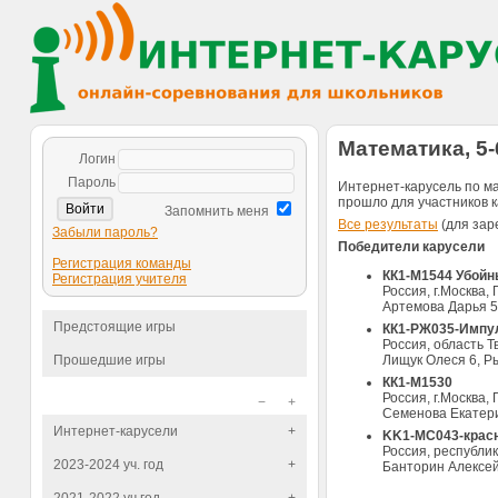
Математика, 5-
Логин
Пароль
Интернет-карусель по ма
прошло для участников к
Запомнить меня
Все результаты
(для зар
Забыли пароль?
Победители карусели
Регистрация команды
КК1-М1544 Убой
Регистрация учителя
Россия, г.Москва
Артемова Дарья 5
Предстоящие игры
КК1-РЖ035-Импу
Россия, область Т
Прошедшие игры
Лищук Олеся 6, Р
КК1-М1530
Россия, г.Москва
−
+
Семенова Екатери
Интернет-карусели
+
KK1-MC043-крас
Россия, республи
2023-2024 уч. год
+
Банторин Алексей