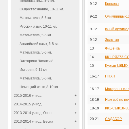
Информатика, 8-9 кл.
9-12
Кресовы
Обществознание, 10-11 кл.
9-12
Олимпийцы-1
Математика, 5-6 кл.
Русский язык, 10-11 кл.
9-12
юный архиме
Математика, 5-6 кл.
9-12
Золотая
Английский язык, 6-8 кл.
13
Фишечка
Математика, 5-6 кл.
14
КК1-РЯЗ73-С
Викторина "Квантик"
15
Курган-ЦДМО-
История, 9-11 кл
16-17
ППХП
Математика, 5-6 кл.
Немецкий язык, 8-10 кл.
16-17
Макароны с а
2015-2016 уч.год
+
18-19
Нам всё не по
2014-2015 уч.год
+
18-19
КК1-СЫК18-З
2013-2014 уч.год. Осень
+
20-21
САДАБЭР
2013-2014 уч.год. Весна
+