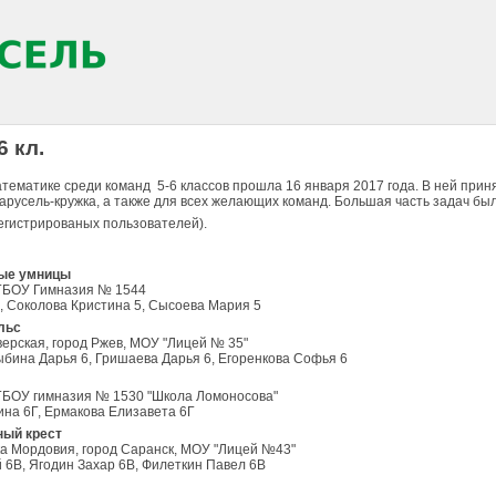
6 кл.
тематике среди команд 5-6 классов прошла 16 января 2017 года. В ней прин
арусель-кружка, а также для всех желающих команд. Большая часть задач бы
егистрированых пользователей).
ные умницы
, ГБОУ Гимназия № 1544
, Соколова Кристина 5, Сысоева Мария 5
льс
верская, город Ржев, МОУ "Лицей № 35"
ыбина Дарья 6, Гришаева Дарья 6, Егоренкова Софья 6
, ГБОУ гимназия № 1530 "Школа Ломоносова"
на 6Г, Ермакова Елизавета 6Г
ный крест
ка Мордовия, город Саранск, МОУ "Лицей №43"
 6В, Ягодин Захар 6В, Филеткин Павел 6В