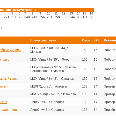
ешивших каждую задачу
4
5
6
7
8
9
10
11
12
13
14
15
16
1
221
311
72
348
217
256
231
158
109
344
83
111
28
ры
Школа, нас. пункт
Очки
КРЗ
Резуль
ГБОУ Гимназия №1544, г.
ойные умницы
150
15
Победи
Москва
мпульс
МОУ "Лицей № 35", г. Ржев
150
15
Победи
ГБОУ гимназия №1530 "Школа
150
15
Победи
Ломоносова", г. Москва
асный крест
МОУ "Лицей №43", г. Саранск
150
15
Победи
атики
МШЛ "Достар", г. Алматы
133
14
Призёр
МБОУ "Лицей №33", г. Иваново
133
14
Призёр
ноты
Лицей №43, г. Саранск
133
14
Призёр
араллелепипед
Лицей №43, г. Саранск
133
14
Призёр