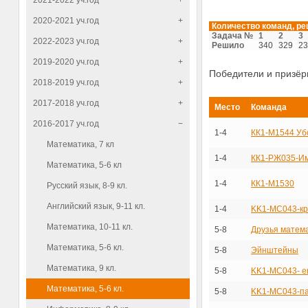
2021-2022 уч.год
+
2020-2021 уч.год
+
Количество команд, р
Задача №
1
2
3
2022-2023 уч.год
+
Решило
340
329
23
2019-2020 уч.год
+
Победители и призё
2018-2019 уч.год
+
2017-2018 уч.год
+
Место
Команда
2016-2017 уч.год
−
1-4
КК1-М1544 Уб
Математика, 7 кл
1-4
КК1-РЖ035-И
Математика, 5-6 кл
1-4
КК1-М1530
Русский язык, 8-9 кл.
Английский язык, 9-11 кл.
1-4
KK1-MC043-кр
Математика, 10-11 кл.
5-8
Друзья матем
Математика, 5-6 кл.
5-8
Эйнштейны
Математика, 9 кл.
5-8
KK1-MC043- е
Математика, 5-6 кл.
5-8
KK1-MC043-п