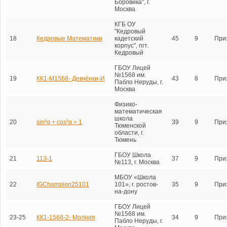
Боровика", г.
Москва
КГБ ОУ
"Кедровый
18
Кедровые Математики
кадетский
45
9
При
корпус", пгт.
Кедровый
ГБОУ Лицей
№1568 им.
19
КК1-М1568- Девчёнки-И
43
8
При
Пабло Неруды, г.
Москва
Физико-
математическая
школа
20
sin²α + cos²α = 1
39
9
При
Тюменской
области, г.
Тюмень
ГБОУ Школа
21
113-1
37
9
При
№113, г. Москва
МБОУ «Школа
22
IGChampion25101
101», г. ростов-
35
9
При
на-дону
ГБОУ Лицей
№1568 им.
23-25
КК1-1568-2- Молния
34
9
При
Пабло Неруды, г.