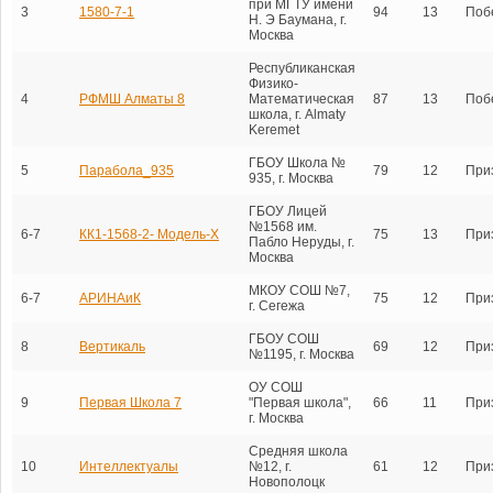
при МГТУ имени
3
1580-7-1
94
13
Поб
Н. Э Баумана, г.
Москва
Республиканская
Физико-
4
РФМШ Алматы 8
Математическая
87
13
Поб
школа, г. Almaty
Keremet
ГБОУ Школа №
5
Парабола_935
79
12
При
935, г. Москва
ГБОУ Лицей
№1568 им.
6-7
КК1-1568-2- Модель-Х
75
13
При
Пабло Неруды, г.
Москва
МКОУ СОШ №7,
6-7
АРИНАиК
75
12
При
г. Сегежа
ГБОУ СОШ
8
Вертикаль
69
12
При
№1195, г. Москва
ОУ СОШ
9
Первая Школа 7
"Первая школа",
66
11
При
г. Москва
Средняя школа
10
Интеллектуалы
№12, г.
61
12
При
Новополоцк