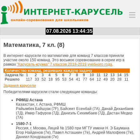
07.08.2026 13:44:35
Математика, 7 кл. (8)
В интернет-карусели по математике для команд 7 классов приняли
участие около 150 команд. Это восьмое соревнование в серии игр в
рамках
"Карусель-кружка" 7 классов 2018-2019 учебного года
.
Количество команд, решивших каждую задачу
Задача №
1
2
3
4
5
6
7
8
9
10
11
12
13
14
15
Решило
117
33
52
18
95
53
54
41
77
64
12
49
20
28
11
Задания карусели
Победителями карусели стали следующие команды:
РФМШ Астана
Казахстан, г. Астана, РФМШ
Райымбек Байшуак (7F), Байсеит Есенбай (7А), Данай Диханбаев
(7Д), Имир Гафуров (7Д), Даниэль Сихимбаев (7Д), Дастан Медер
(7А)
1580-7-1
Россия, г. Москва, Лицей № 1580 при МГТУ имени Н. Э Баумана
Егор Найденов (7е), Павел Асташкин (7е), Андрей Малофеев (7е),
Даниил Кондрашов (7е)