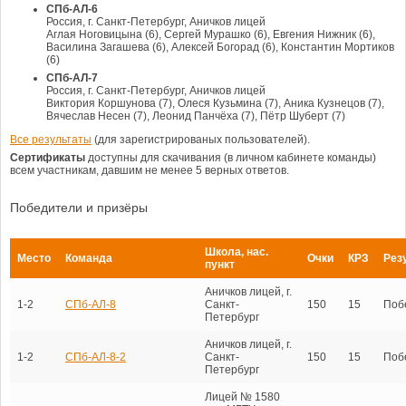
СПб-АЛ-6
Россия, г. Санкт-Петербург, Аничков лицей
Аглая Ноговицына (6), Сергей Мурашко (6), Евгения Нижник (6),
Василина Загашева (6), Алексей Богорад (6), Константин Мортиков
(6)
СПб-АЛ-7
Россия, г. Санкт-Петербург, Аничков лицей
Виктория Коршунова (7), Олеся Кузьмина (7), Аника Кузнецов (7),
Вячеслав Несен (7), Леонид Панчёха (7), Пётр Шуберт (7)
Все результаты
(для зарегистрированых пользователей).
Сертификаты
доступны для скачивания (в личном кабинете команды)
всем участникам, давшим не менее 5 верных ответов.
Победители и призёры
Школа, нас.
Место
Команда
Очки
КРЗ
Рез
пункт
Аничков лицей, г.
1-2
СПб-АЛ-8
Санкт-
150
15
Поб
Петербург
Аничков лицей, г.
1-2
СПб-АЛ-8-2
Санкт-
150
15
Поб
Петербург
Лицей № 1580