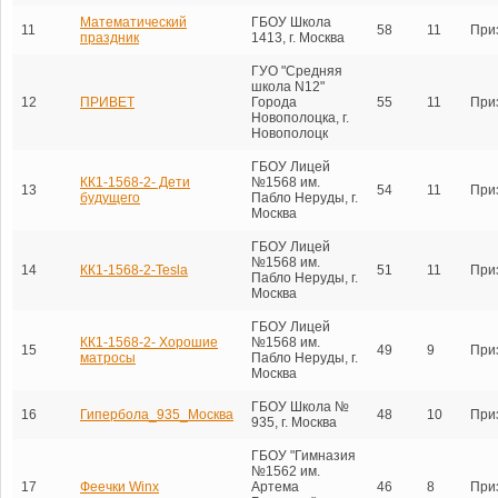
Математический
ГБОУ Школа
11
58
11
При
праздник
1413, г. Москва
ГУО "Средняя
школа N12"
12
ПРИВЕТ
Города
55
11
При
Новополоцка, г.
Новополоцк
ГБОУ Лицей
КК1-1568-2- Дети
№1568 им.
13
54
11
При
будущего
Пабло Неруды, г.
Москва
ГБОУ Лицей
№1568 им.
14
КК1-1568-2-Tesla
51
11
При
Пабло Неруды, г.
Москва
ГБОУ Лицей
КК1-1568-2- Хорошие
№1568 им.
15
49
9
При
матросы
Пабло Неруды, г.
Москва
ГБОУ Школа №
16
Гипербола_935_Москва
48
10
При
935, г. Москва
ГБОУ "Гимназия
№1562 им.
17
Феечки Winx
Артема
46
8
При