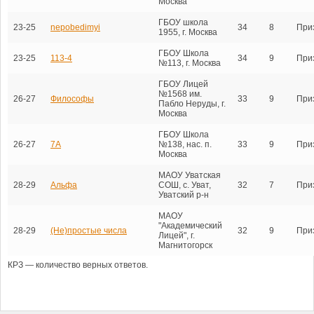
Москва
ГБОУ школа
23-25
nepobedimyi
34
8
При
1955, г. Москва
ГБОУ Школа
23-25
113-4
34
9
При
№113, г. Москва
ГБОУ Лицей
№1568 им.
26-27
Философы
33
9
При
Пабло Неруды, г.
Москва
ГБОУ Школа
26-27
7А
№138, нас. п.
33
9
При
Москва
МАОУ Уватская
28-29
Альфа
СОШ, с. Уват,
32
7
При
Уватский р-н
МАОУ
"Академический
28-29
(Не)простые числа
32
9
При
Лицей", г.
Магнитогорск
КРЗ — количество верных ответов.