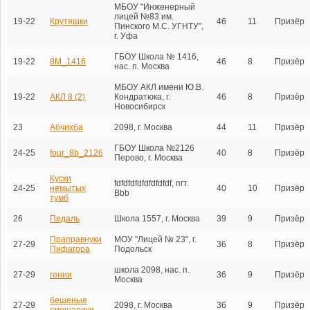
МБОУ "Инженерный
лицей №83 им.
19-22
Крутяшки
46
11
Призёр
Пинского М.С. УГНТУ",
г. Уфа
ГБОУ Школа № 1416,
19-22
8М_1416
46
8
Призёр
нас. п. Москва
МБОУ АКЛ имени Ю.В.
19-22
АКЛ 8 (2)
Кондратюка, г.
46
8
Призёр
Новосибирск
23
Абчихба
2098, г. Москва
44
11
Призёр
ГБОУ Школа №2126
24-25
four_8b_2126
40
8
Призёр
Перово, г. Москва
Куски
fdfdfdfdfdfdfdfdf, пгт.
24-25
немытых
40
10
Призёр
Bbb
тумб
26
Педаль
Школа 1557, г. Москва
39
9
Призёр
Праправнуки
МОУ "Лицей № 23", г.
27-29
36
8
Призёр
Пифагора
Подольск
школа 2098, нас. п.
27-29
гении
36
9
Призёр
Москва
бешеные
27-29
2098, г. Москва
36
9
Призёр
смешарики