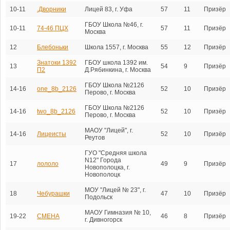
10-11
.Дворники
Лицей 83, г. Уфа
57
11
Призёр
ГБОУ Школа №46, г.
10-11
74-46 ПЦХ
57
11
Призёр
Москва
12
Блебоньки
Школа 1557, г. Москва
55
12
Призёр
Знатоки 1392
ГБОУ школа 1392 им.
13
54
9
Призёр
П2
Д.Рябинкина, г. Москва
ГБОУ Школа №2126
14-16
one_8b_2126
52
10
Призёр
Перово, г. Москва
ГБОУ Школа №2126
14-16
two_8b_2126
52
10
Призёр
Перово, г. Москва
МАОУ "Лицей", г.
14-16
Лицеисты
52
10
Призёр
Реутов
ГУО "Средняя школа
N12" Города
17
лололо
49
9
Призёр
Новополоцка, г.
Новополоцк
МОУ "Лицей № 23", г.
18
Чебурашки
47
10
Призёр
Подольск
МАОУ Гимназия № 10,
19-22
СМЕНА
46
8
Призёр
г. Дивногорск