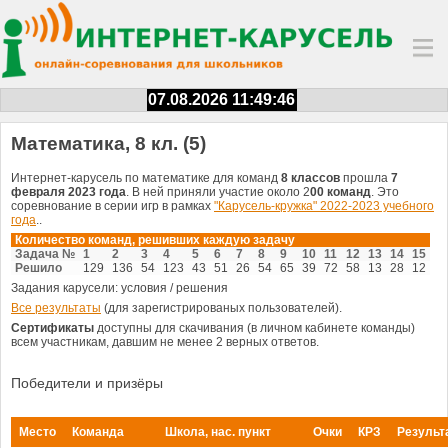
07.08.2026 11:49:47
Математика, 8 кл. (5)
Интернет-карусель по математике для команд
8 классов
прошла
7
февраля 2023 года
. В ней приняли участие около 2
00 команд
. Это
соревнование в серии игр в рамках
"Карусель-кружка" 2022-2023 учебного
года
..
Количество команд, решивших каждую задачу
Задача №
1
2
3
4
5
6
7
8
9
10
11
12
13
14
15
Решило
129
136
54
123
43
51
26
54
65
39
72
58
13
28
12
Задания карусели: условия / решения
Все результаты
(для зарегистрированых пользователей).
Сертификаты
доступны для скачивания (в личном кабинете команды)
всем участникам, давшим не менее 2 верных ответов.
Победители и призёры
Место
Команда
Школа, нас. пункт
Очки
КРЗ
Результ