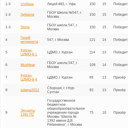
1-3
этобаза
Лицей #83, г. Уфа
150
15
Победит
ГБОУ Школа №547, г.
1-3
Зубрила
150
15
Победит
Москва
ГБОУ школа 547, г.
1-3
Spina
150
15
Победит
Москва
Гений
4
547, г. Москва
121
14
Победит
интернета
Курган-
5
ЦДМО, г. Курган
114
13
Победит
ЦДМО-8-1
ГБОУ школа 547, г.
6
Mushlear
109
14
Победит
Москва
Курган-
7
ЦДМО, г. Курган
95
13
Призёр
ЦДМО-8-4
Сборная, г. г.Нур-
8
astana2022
93
13
Призёр
Султан
Государственное
бюджетное
общеобразовательное
Эрудиты
9
учреждение города
75
10
Призёр
1392 П2
Москвы "Школа №
1392 имени Д.В.
Рябинкина", г. Москва