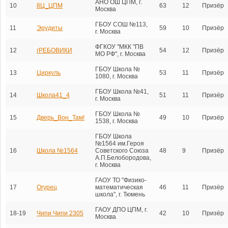
АНО ОШ ЦПМ, г.
10
8Ц_ЦПМ
63
12
Призёр
Москва
ГБОУ СОШ №113,
11
Эрудиты
59
10
Призёр
г. Москва
ФГКОУ "МКК "ПВ
12
гРЕБОВИКИ
54
12
Призёр
МО РФ", г. Москва
ГБОУ Школа №
13
Циркуль
53
11
Призёр
1080, г. Москва
ГБОУ Школа №41,
14
Школа41_4
51
11
Призёр
г. Москва
ГБОУ Школа №
15
Дверь_Вон_Там!
49
10
Призёр
1538, г. Москва
ГБОУ Школа
№1564 им.Героя
16
Школа №1564
Советского Союза
48
9
Призёр
А.П.Белобородова,
г. Москва
ГАОУ ТО "Физико-
17
Огурец
математическая
46
11
Призёр
школа", г. Тюмень
ГАОУ ДПО ЦПМ, г.
18-19
Чипи Чипи 2305
42
10
Призёр
Москва