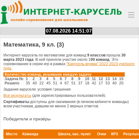
07.08.2026 14:51:07
Математика, 9 кл. (3)
Интернет-карусель по математике для команд
9 классов
прошла
30
марта 2023 года
. В ней приняли участие около 1
00 команд
. Это
соревнование в серии игр в рамках
"Карусель-кружка" 2022-2023 учебного
года
..
Количество команд, решивших каждую задачу
Задача №
1
2
3
4
5
6
7
8
9
10
11
12
13
14
15
Решило
35
40
22
45
51
4
67
51
37
18
42
17
53
40
20
Задания карусели: условия / решения
Все результаты
(для зарегистрированых пользователей).
Сертификаты
доступны для скачивания (в личном кабинете команды)
всем участникам, давшим не менее 2 верных ответов.
Победители и призёры
Место
Команда
Школа, нас. пункт
Очки
КРЗ
Результ