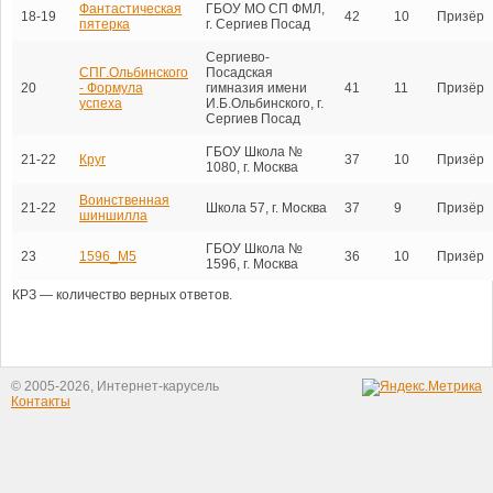
Фантастическая
ГБОУ МО СП ФМЛ,
18-19
42
10
Призёр
пятерка
г. Сергиев Посад
Сергиево-
СПГ.Ольбинского
Посадская
20
- Формула
гимназия имени
41
11
Призёр
успеха
И.Б.Ольбинского, г.
Сергиев Посад
ГБОУ Школа №
21-22
Круг
37
10
Призёр
1080, г. Москва
Воинственная
21-22
Школа 57, г. Москва
37
9
Призёр
шиншилла
ГБОУ Школа №
23
1596_М5
36
10
Призёр
1596, г. Москва
КРЗ — количество верных ответов.
© 2005-2026, Интернет-карусель
Контакты