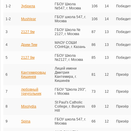
ГБОУ Школа
1-2
Зубрила
106
14
Победит
№547, г. Москва
ГБОУ школа 547, г.
1-2
Mushlear
106
14
Победит
Москва
ГБОУ Школа №
3
2127 9м
87
13
Победит
2127, г. Москва
МАОУ СОШИ
4
Дрим-Тим
86
13
Победит
СОлНЦе, г. Казань
ГБОУ Школа
5
2127 9м
85
13
Победит
№2127, г. Москва
Лицей имени
Кантемировцы
Дмитрия
6
81
12
Призёр
Кишинев
Кантемира, г.
Кишинёв
любовный
ГБОУ "Школа 293",
7
73
12
Призёр
треугольник
г. Москва
St Paul's Catholic
8
Mixolydia
College, г. Burgess
69
12
Призёр
Hill
ГБОУ школа 547, г.
9
Spina
66
12
Призёр
Москва