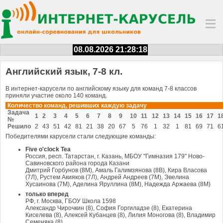
08.08.2026 21:28:18
Английский язык, 7-8 кл.
В интернет-карусели по английскому языку для команд 7-8 классов
приняли участие около 140 команд.
Количество команд, решивших каждую задачу
Задача
1
2
3
4
5
6
7
8
9
10
11
12
13
14
15
16
17
1
№
Решило
2
43
51
42
81
21
38
20
67
5
76
1
32
1
81
69
71
6
Победителями карусели стали следующие команды:
Five o'clock Tea
Россия, респ. Татарстан, г. Казань, МБОУ "Гимназия 179" Ново-
Савиновского района города Казани
Дмитрий Горбунов (8М), Амаль Галимзянова (8В), Кира Власова
(7Л), Рустем Акияков (7Л), Андрей Андреев (7М), Эвелина
Хусаинова (7М), Аделина Яруллина (8М), Надежда Аржаева (8М)
только вперед
РФ, г. Москва, ГБОУ Школа 1598
Александр Чирочкин (8), София Горгиладзе (8), Екатерина
Киселева (8), Алексей Кубанцев (8), Лилия Моногова (8), Владимир
Семеняка (8)