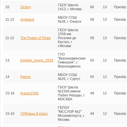
ГБОУ Школа
10
Victory
60
13
Призёр
1413, г. Москва
МБОУ СОШ
11-12
engband
58
13
Призёр
№38, г. Озерск
ГБОУ Школа
1558 им.
11-12
The Power of Three
Росалии де
58
13
Призёр
Кастро, г.
г.Москва
ГУО
"Верхнедвинская
13
English_lovers_2019
54
12
Призёр
Гимназия", г.
Верхнедвинск
МБОУ СОШ
14
Parros
50
12
Призёр
№26, г. Сургут
ГБОУ Школа
№1568 имени
15-16
liceum1568
49
12
Призёр
Пабло Неруды, г.
МОСКВА
ГБПОУ
"МССУОР №2"
15-16
УОРовцы 8 класс
49
12
Призёр
Москомспорта, г.
Москва