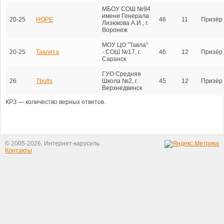
МБОУ СОШ №94
имени Генерала
20-25
HOPE
46
11
Призёр
Лизюкова А.И., г.
Воронеж
МОУ ЦО "Тавла"
20-25
Тавлята
- СОШ №17, г.
46
12
Призёр
Саранск
ГУО Средняя
26
7bulls
Школа №2, г.
45
12
Призёр
Верхнедвинск
КРЗ — количество верных ответов.
© 2005-2026, Интернет-карусель
Контакты