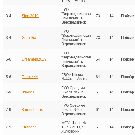
1598, г. Москва
ГУО
"Верхнедвинская
3-4
Stars2019
73
14
Победи
Гимназия", г.
Верхнедвинск
ГУО
"Верхнедвинская
3-4
GreatSix
73
14
Победи
Гимназия", г.
Верхнедвинск
ГУО
"Верхнедвинская
5-6
Dreamers2019
64
14
Призёр
Гимназия", г.
Верхнедвинск
ГБОУ Школа
5-6
Team 444
64
14
Призёр
№444, г. Москва
ГУО Средняя
7-9
8dodos
Школа №2, г.
61
14
Призёр
Верхнедвинск
ГУО Средняя
7-9
8greenhorns
Школа №2, г.
61
14
Призёр
Верхнедвинск
МОУ Школа №
7-9
Stranger
13 с УИОП, г.
61
14
Призёр
Жуковский