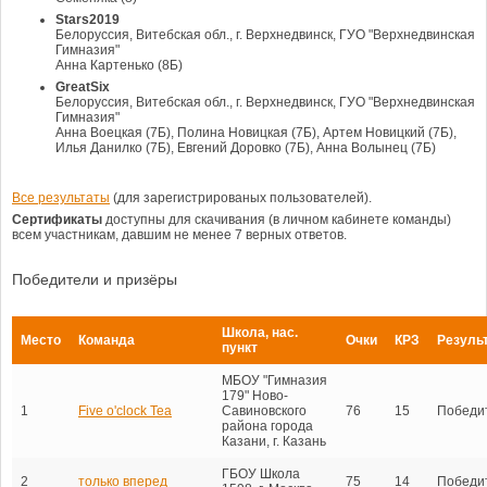
Stars2019
Белоруссия, Витебская обл., г. Верхнедвинск, ГУО "Верхнедвинская
Гимназия"
Анна Картенько (8Б)
GreatSix
Белоруссия, Витебская обл., г. Верхнедвинск, ГУО "Верхнедвинская
Гимназия"
Анна Воецкая (7Б), Полина Новицкая (7Б), Артем Новицкий (7Б),
Илья Данилко (7Б), Евгений Доровко (7Б), Анна Волынец (7Б)
Все результаты
(для зарегистрированых пользователей).
Сертификаты
доступны для скачивания (в личном кабинете команды)
всем участникам, давшим не менее 7 верных ответов.
Победители и призёры
Школа, нас.
Место
Команда
Очки
КРЗ
Резуль
пункт
МБОУ "Гимназия
179" Ново-
1
Five o'clock Tea
Савиновского
76
15
Победи
района города
Казани, г. Казань
ГБОУ Школа
2
только вперед
75
14
Победи