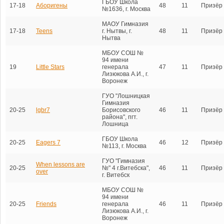
ГБОУ Школа
17-18
Аборигены
48
11
Призёр
№1636, г. Москва
МАОУ Гимназия
17-18
Teens
г. Нытвы, г.
48
11
Призёр
Нытва
МБОУ СОШ №
94 имени
19
Little Stars
генерала
47
11
Призёр
Лизюкова А.И., г.
Воронеж
ГУО "Лошницкая
Гимназия
20-25
lgbr7
Борисовского
46
11
Призёр
района", пгт.
Лошница
ГБОУ Школа
20-25
Eagers 7
46
12
Призёр
№113, г. Москва
ГУО "Гимназия
When lessons are
20-25
№" 4 г.Витебска",
46
11
Призёр
over
г. Витебск
МБОУ СОШ №
94 имени
20-25
Friends
генерала
46
11
Призёр
Лизюкова А.И., г.
Воронеж