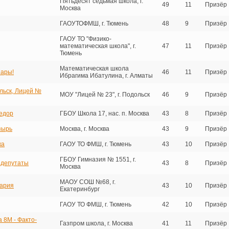
Пятьдесят седьмая школа, г.
49
11
Призёр
Москва
ГАОУТОФМШ, г. Тюмень
48
9
Призёр
ГАОУ ТО "Физико-
математическая школа", г.
47
11
Призёр
Тюмень
Математическая школа
ары!
46
11
Призёр
Ибрагима Ибатулина, г. Алматы
льск, Лицей №
МОУ "Лицей № 23", г. Подольск
46
9
Призёр
едор
ГБОУ Школа 17, нас. п. Москва
43
8
Призёр
зырь
Москва, г. Москва
43
9
Призёр
ка
ГАОУ ТО ФМШ, г. Тюмень
43
10
Призёр
ГБОУ Гимназия № 1551, г.
 депутаты
43
8
Призёр
Москва
МАОУ СОШ №68, г.
ария
43
10
Призёр
Екатеринбург
ГАОУ ТО ФМШ, г. Тюмень
42
10
Призёр
 8М - Факто-
Газпром школа, г. Москва
41
11
Призёр