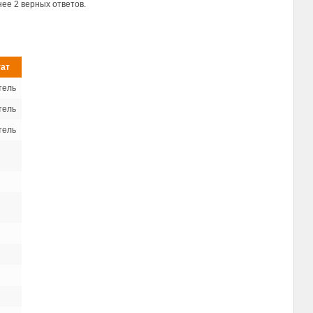
ее 2 верных ответов.
тат
тель
тель
тель