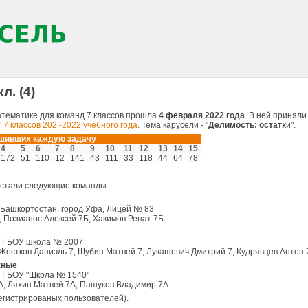
л. (4)
атематике для команд 7 классов прошла
4 февраля 2022 года
. В ней приняли
 7 классов 202!-2022 учебного года
. Тема карусели - "
Делимость: остатк
и".
ешивших каждую задачу
4
5
6
7
8
9
10
11
12
13
14
15
172
51
110
12
141
43
111
33
118
44
64
78
 стали следующие команды:
 Башкортостан, город Уфа, Лицей № 83
 Позианос Алексей 7Б, Хакимов Ренат 7Б
а, ГБОУ школа № 2007
Жестков Даниэль 7, Шубин Матвей 7, Лукашевич Дмитрий 7, Кудрявцев Антон
жные
а, ГБОУ "Школа № 1540"
А, Ляхин Матвей 7А, Пашуков Владимир 7А
егистрированых пользователей).