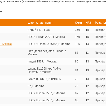
для скачивания (в личном кабинете команды) всем участникам, давшим не мен
ры
Школа, нас. пункт
Очки
КРЗ
Резуль
Лицей 83, г. Уфа
150
15
Победи
ГБОУ школа 2007, г. Москва
150
15
Победи
и Лыжные
ГБОУ "Школа №1540", г. Москва
106
14
Победи
Пятьдесят седьмая школа, г.
88
11
Призёр
Москва
лицей 1537, г. Москва
85
13
Призёр
Школа №1568 им. Пабло
84
13
Призёр
Неруды, г. Москва
ГАОУ ТО ФМШ, г. Тюмень
78
13
Призёр
57, г. Москва
75
12
Призёр
ГБОУ Школа 1537, г. Москва
67
12
Призёр
ГБОУ Школа 1537, г. Москва
66
12
Призёр