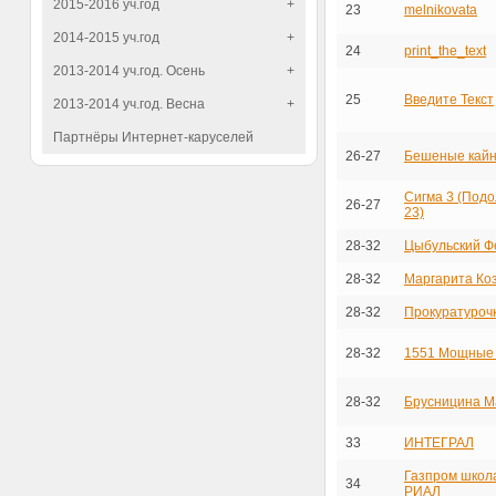
2015-2016 уч.год
+
23
melnikovata
2014-2015 уч.год
+
24
print_the_text
2013-2014 уч.год. Осень
+
25
Введите Текст
2013-2014 уч.год. Весна
+
Партнёры Интернет-каруселей
26-27
Бешеные кайн
Сигма 3 (Подо
26-27
23)
28-32
Цыбульский Ф
28-32
Маргарита Ко
28-32
Прокуратуроч
28-32
1551 Мощные
28-32
Брусницина М
33
ИНТЕГРАЛ
Газпром школа
34
РИАЛ