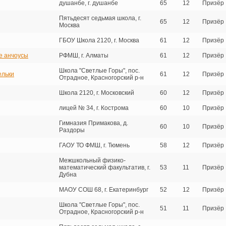
душанбе, г. душанбе
65
12
Призёр
Пятьдесят седьмая школа, г.
65
12
Призёр
Москва
ГБОУ Школа 2120, г. Москва
61
12
Призёр
е анчоусы
РФМШ, г. Алматы
61
12
Призёр
Школа "Светлые Горы", пос.
ельки
61
12
Призёр
Отрадное, Красногорский р-н
Школа 2120, г. Московский
60
12
Призёр
лицей № 34, г. Кострома
60
10
Призёр
Гимназия Примакова, д.
60
10
Призёр
Раздоры
ГАОУ ТО ФМШ, г. Тюмень
58
12
Призёр
Межшкольный физико-
математический факультатив, г.
53
11
Призёр
Дубна
МАОУ СОШ 68, г. Екатеринбург
52
12
Призёр
Школа "Светлые Горы", пос.
51
11
Призёр
Отрадное, Красногорский р-н