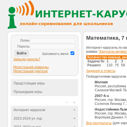
Математика, 7 к
Логин
Пароль
Интернет-карусель по м
рамках
"Карусель-кружка"
Запомнить меня
Количество команд, р
Забыли пароль?
Задача №
1
2
3
Решило
133
75
59
Регистрация команды
Задания и ответы
.
Регистрация учителя
Победителями карусели
Молния
Предстоящие игры
Россия, республика
Салахов Матвей 7Б,
Прошедшие игры
2007-6-u
Россия, гор. Москв
−
+
Солопов Леонид 7, 
Недостойники Лы
Интернет-карусели
+
Россия, гор. Москв
Воробьёв Даниил 7
2023-2024 уч. год
+
Все результаты
(для зар