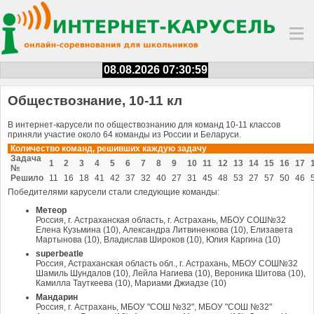
08.08.2026 07:31:00
Обществознание, 10-11 кл
В интернет-карусели по обществознанию для команд 10-11 классов
приняли участие около 64 команды из России и Беларуси.
Количество команд, решивших каждую задачу
Задача
1
2
3
4
5
6
7
8
9
10
11
12
13
14
15
16
17
№
Решило
11
16
18
41
42
37
32
40
27
31
45
48
53
27
57
50
46
Победителями карусели стали следующие команды:
Метеор
Россия, г. Астраханская область, г. Астрахань, МБОУ СОШ№32
Елена Кузьмина (10), Александра Литвиненкова (10), Елизавета
Мартынова (10), Владислав Широков (10), Юлия Каргина (10)
superbeatle
Россия, Астраханская область обл., г. Астрахань, МБОУ СОШ№32
Шамиль Шундалов (10), Лейла Нагиева (10), Вероника Шитова (10),
Камилла Тауткеева (10), Мариами Джиадзе (10)
Мандарин
Россия, г. Астрахань, МБОУ "СОШ №32", МБОУ "СОШ №32"