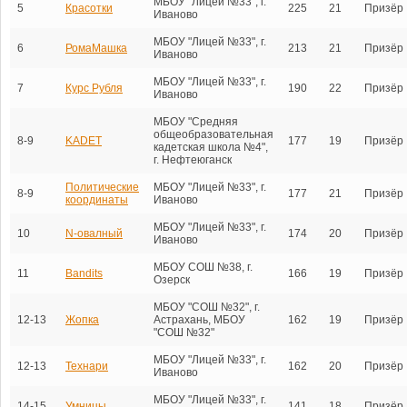
МБОУ "Лицей №33", г.
5
Красотки
225
21
Призёр
Иваново
МБОУ "Лицей №33", г.
6
РомаМашка
213
21
Призёр
Иваново
МБОУ "Лицей №33", г.
7
Курс Рубля
190
22
Призёр
Иваново
МБОУ "Средняя
общеобразовательная
8-9
KADET
177
19
Призёр
кадетская школа №4",
г. Нефтеюганск
Политические
МБОУ "Лицей №33", г.
8-9
177
21
Призёр
координаты
Иваново
МБОУ "Лицей №33", г.
10
N-овалный
174
20
Призёр
Иваново
МБОУ СОШ №38, г.
11
Bandits
166
19
Призёр
Озерск
МБОУ "СОШ №32", г.
12-13
Жопка
Астрахань, МБОУ
162
19
Призёр
"СОШ №32"
МБОУ "Лицей №33", г.
12-13
Технари
162
20
Призёр
Иваново
МБОУ "Лицей №33", г.
14-15
Умницы
141
18
Призёр