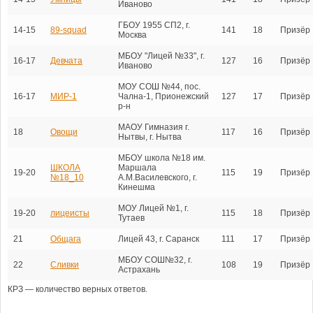
Иваново
ГБОУ 1955 СП2, г.
14-15
89-squad
141
18
Призёр
Москва
МБОУ "Лицей №33", г.
16-17
Девчата
127
16
Призёр
Иваново
МОУ СОШ №44, пос.
16-17
МИР-1
Чална-1, Прионежский
127
17
Призёр
р-н
МАОУ Гимназия г.
18
Овощи
117
16
Призёр
Нытвы, г. Нытва
МБОУ школа №18 им.
ШКОЛА
Маршала
19-20
115
19
Призёр
№18_10
А.М.Василевского, г.
Кинешма
МОУ Лицей №1, г.
19-20
лицеисты
115
18
Призёр
Тутаев
21
Общага
Лицей 43, г. Саранск
111
17
Призёр
МБОУ СОШ№32, г.
22
Сливки
108
19
Призёр
Астрахань
КРЗ — количество верных ответов.