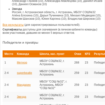
Александр Глазков (10), Александра Маклецова (10), Даниял Исаев
(10), Даниял Османов (10)
Звезда
Россия, г. Астраханская область, г. Астрахань, МБОУ СОШ№32
Алёна Блохина (10), Дарья Пучинкина (10), Михаил Медведев (10),
Максим Шансков (10), Юлия Каргина (10), Владислав Широков (10)
Все результаты
(для зарегистрированых пользователей).
Сертификаты
доступны для скачивания (в личном кабинете команды)
всем участникам, давшим не менее 5 верных ответов.
Победители и призёры
Место
Команда
Школа, нас. пункт
Очки
КРЗ
Резуль
МБОУ СОШ№32, г.
1
Метеор
268
23
Победи
Астрахань
МБОУ СОШ№32, г.
2-4
superbeatle
259
23
Победи
Астрахань
МБОУ "СОШ №32", г.
2-4
Мандарин
Астрахань, МБОУ
259
23
Победи
"СОШ №32"
МБОУ СОШ№32, г.
2-4
Звезда
259
23
Победи
Астрахань